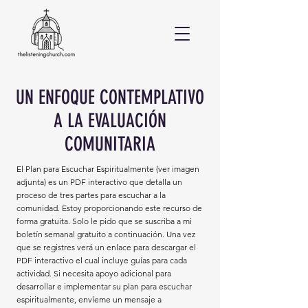
UN ENFOQUE CONTEMPLATIVO
A LA EVALUACIÓN
COMUNITARIA
El Plan para Escuchar Espiritualmente (ver imagen
adjunta) es un PDF interactivo que detalla un
proceso de tres partes para escuchar a la
comunidad. Estoy proporcionando este recurso de
forma gratuita. Solo le pido que se suscriba a mi
boletín semanal gratuito a continuación. Una vez
que se registres verá un enlace para descargar el
PDF interactivo el cual incluye guías para cada
actividad. Si necesita apoyo adicional para
desarrollar e implementar su plan para escuchar
espiritualmente, envíeme un mensaje a